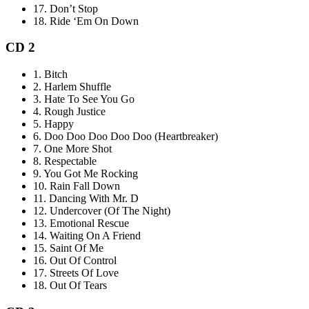
17.
Don’t Stop
18.
Ride ‘Em On Down
CD 2
1.
Bitch
2.
Harlem Shuffle
3.
Hate To See You Go
4.
Rough Justice
5.
Happy
6.
Doo Doo Doo Doo Doo (Heartbreaker)
7.
One More Shot
8.
Respectable
9.
You Got Me Rocking
10.
Rain Fall Down
11.
Dancing With Mr. D
12.
Undercover (Of The Night)
13.
Emotional Rescue
14.
Waiting On A Friend
15.
Saint Of Me
16.
Out Of Control
17.
Streets Of Love
18.
Out Of Tears