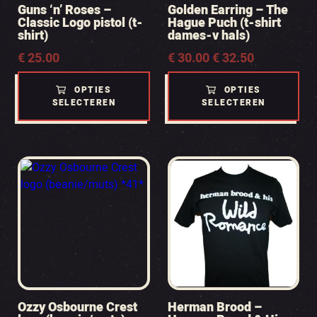
Guns ‘n’ Roses –
Golden Earring – The
Classic Logo pistol (t-
Hague Puch (t-shirt
shirt)
dames-v hals)
€
25.00
Prijsklasse:
€
30.00
€
32.50
-
€ 30.00
tot
OPTIES
OPTIES
€ 32.50
SELECTEREN
SELECTEREN
Ozzy Osbourne Crest
Herman Brood –