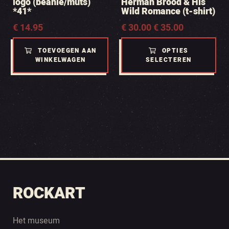
logo (beanie/muts)
Herman Brood & His
*41*
Wild Romance (t-shirt)
€
14.95
Prijsklasse:
€
30.00
€
35.00
-
€ 30.00
tot
TOEVOEGEN AAN
OPTIES
€ 35.00
WINKELWAGEN
SELECTEREN
ROCKART
Het museum