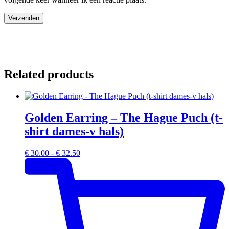
Related products
Golden Earring – The Hague Puch (t-
shirt dames-v hals)
Prijsklasse:
€
30.00
-
€
32.50
€ 30.00
tot
€ 32.50