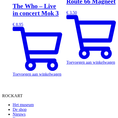
Route 66 Magneet
The Who – Live
in concert Mok 3
€
3.50
€
8.95
Toevoegen aan winkelwagen
Toevoegen aan winkelwagen
ROCKART
Het museum
De shop
Nieuws