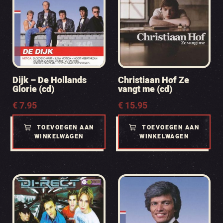
Dijk – De Hollands
Christiaan Hof Ze
Glorie (cd)
vangt me (cd)
€
7.95
€
15.95
TOEVOEGEN AAN
TOEVOEGEN AAN
WINKELWAGEN
WINKELWAGEN