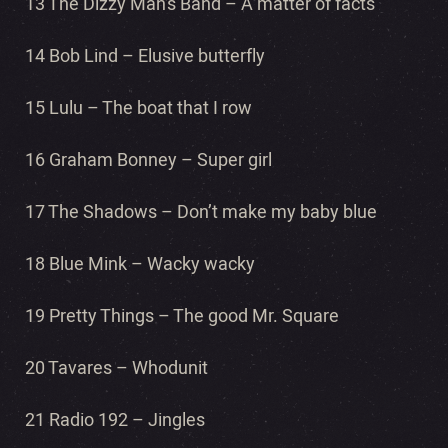
13 The Dizzy Man’s Band – A matter of facts
14 Bob Lind – Elusive butterfly
15 Lulu – The boat that I row
16 Graham Bonney – Super girl
17 The Shadows – Don’t make my baby blue
18 Blue Mink – Wacky wacky
19 Pretty Things – The good Mr. Square
20 Tavares – Whodunit
21 Radio 192 – Jingles