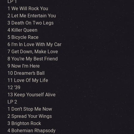
LP 1
1 We Will Rock You
2 Let Me Entertain You
3 Death On Two Legs
4 Killer Queen
5 Bicycle Race
6 I’m In Love With My Car
7 Get Down, Make Love
8 You’re My Best Friend
9 Now I’m Here
10 Dreamer’s Ball
11 Love Of My Life
12 ’39
13 Keep Yourself Alive
LP 2
1 Don’t Stop Me Now
2 Spread Your Wings
3 Brighton Rock
4 Bohemian Rhapsody