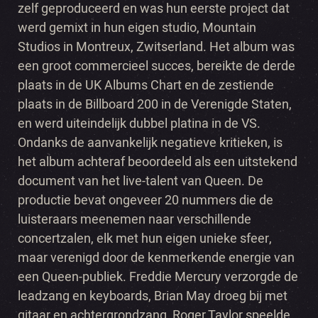
zelf geproduceerd en was hun eerste project dat
werd gemixt in hun eigen studio, Mountain
Studios in Montreux, Zwitserland. Het album was
een groot commercieel succes, bereikte de derde
plaats in de UK Albums Chart en de zestiende
plaats in de Billboard 200 in de Verenigde Staten,
en werd uiteindelijk dubbel platina in de VS.
Ondanks de aanvankelijk negatieve kritieken, is
het album achteraf beoordeeld als een uitstekend
document van het live-talent van Queen. De
productie bevat ongeveer 20 nummers die de
luisteraars meenemen naar verschillende
concertzalen, elk met hun eigen unieke sfeer,
maar verenigd door de kenmerkende energie van
een Queen-publiek. Freddie Mercury verzorgde de
leadzang en keyboards, Brian May droeg bij met
gitaar en achtergrondzang, Roger Taylor speelde