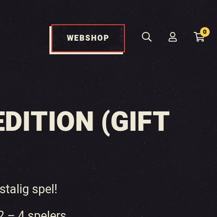
0
WEBSHOP
DITION (GIFT
stalig spel!
2 – 4 spelers