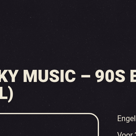
Y MUSIC – 90S E
L)
Engel
Voor 