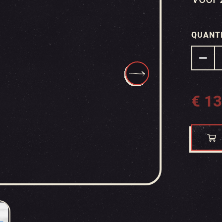
QUANT
€
13