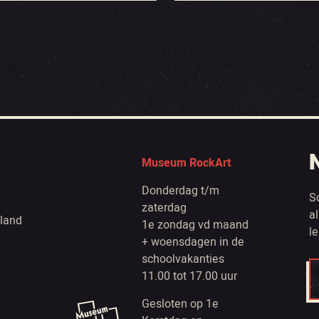
Museum RockArt
Donderdag t/m
S
zaterdag
a
land
1e zondag vd maand
l
+ woensdagen in de
schoolvakanties
11.00 tot 17.00 uur
Gesloten op 1e