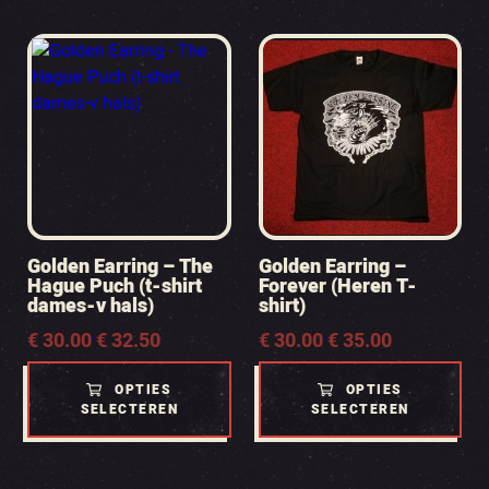
Golden Earring – The
Golden Earring –
Hague Puch (t-shirt
Forever (Heren T-
dames-v hals)
shirt)
Prijsklasse:
€
30.00
€
32.50
Prijsklasse:
€
30.00
€
35.00
-
-
€ 30.00
€ 30.00
tot
tot
OPTIES
OPTIES
€ 32.50
€ 35.00
SELECTEREN
SELECTEREN