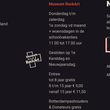
Museum RockArt
Donderdag t/m
S
zaterdag
a
land
1e zondag vd maand
l
+ woensdagen in de
schoolvakanties
11.00 tot 17.00 uur
Gesloten op 1e
Kerstdag en
Nieuwjaarsdag.
A
Entree
A
tot 8 jaar gratis
8 t/m 15 jaar € 9,00
vanaf 15 jaar € 11,50
Rotterdampashouders
& Donateurs gratis