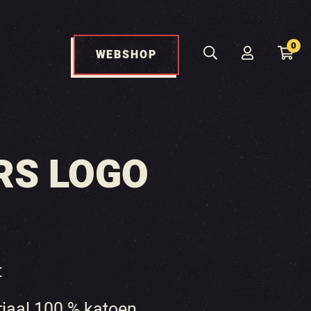
0
WEBSHOP
RS LOGO
t
iaal 100 % katoen