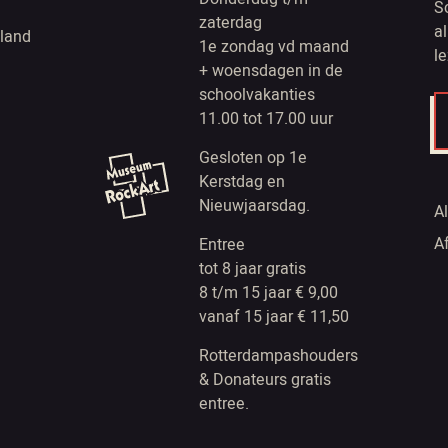
S
zaterdag
a
land
1e zondag vd maand
l
+ woensdagen in de
schoolvakanties
11.00 tot 17.00 uur
Gesloten op 1e
Kerstdag en
Nieuwjaarsdag.
A
A
Entree
tot 8 jaar gratis
8 t/m 15 jaar € 9,00
vanaf 15 jaar € 11,50
Rotterdampashouders
& Donateurs gratis
entree.