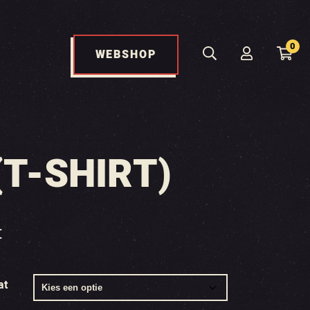
0
WEBSHOP
(T-SHIRT)
t
at