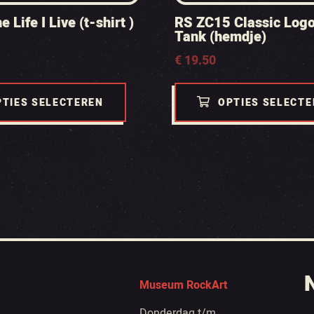
 Life I Live (t-shirt )
RS ZC15 Classic Logo
Tank (hemdje)
€
19.50
PTIES SELECTEREN
OPTIES SELECT
Museum RockArt
Donderdag t/m