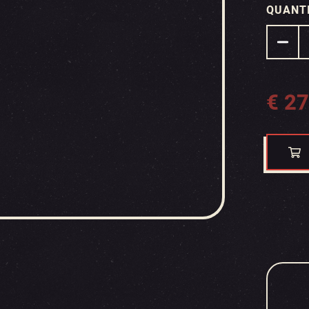
QUANT
€
27