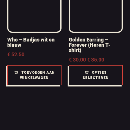
Who – Badjas wit en
Golden Earring –
blauw
Forever (Heren T-
shirt)
€
52.50
Prijsklasse:
€
30.00
-
€
35.00
€ 30.00
tot
TOEVOEGEN AAN
OPTIES
€ 35.00
WINKELWAGEN
SELECTEREN