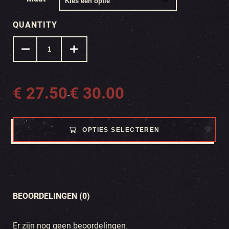
QUANTITY
€
27.50
€
30.00
Prijsklasse:
-
€ 27.50
tot
OPTIES SELECTEREN
€ 30.00
BEOORDELINGEN (0)
Er zijn nog geen beoordelingen.