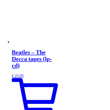
Beatles – The
Decca tapes (lp-
cd)
€
25.95