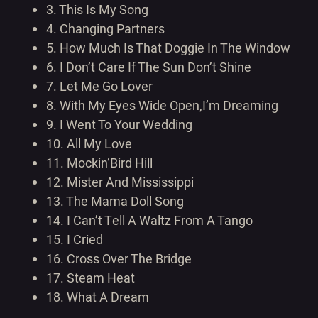
3.
This Is My Song
4.
Changing Partners
5.
How Much Is That Doggie In The Window
6.
I Don’t Care If The Sun Don’t Shine
7.
Let Me Go Lover
8.
With My Eyes Wide Open,I’m Dreaming
9.
I Went To Your Wedding
10.
All My Love
11.
Mockin’Bird Hill
12.
Mister And Mississippi
13.
The Mama Doll Song
14.
I Can’t Tell A Waltz From A Tango
15.
I Cried
16.
Cross Over The Bridge
17.
Steam Heat
18.
What A Dream