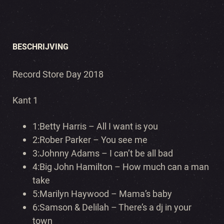
BESCHRIJVING
Record Store Day 2018
Kant 1
1:Betty Harris – All I want is you
2:Rober Parker –
You see me
3:Johnny Adams – I can’t be all bad
4:Big John Hamilton –
How much can a man
take
5:Marilyn Haywood – Mama’s baby
6:Samson & Delilah –
There’s a dj in your
town