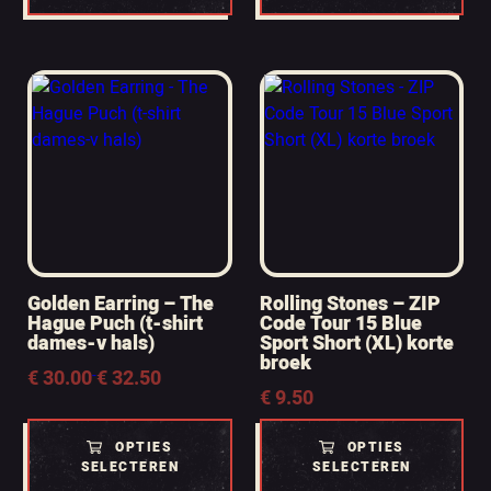
Golden Earring – The
Rolling Stones – ZIP
Hague Puch (t-shirt
Code Tour 15 Blue
dames-v hals)
Sport Short (XL) korte
broek
Prijsklasse:
€
30.00
€
32.50
-
€
9.50
€ 30.00
tot
€ 32.50
OPTIES
OPTIES
SELECTEREN
SELECTEREN