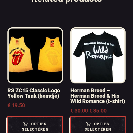
RS ZC15 Classic Logo
Herman Brood –
Yellow Tank (hemdje)
Herman Brood & His
Wild Romance (t-shirt)
€
19.50
Prijsklasse:
€
30.00
€
35.00
-
€ 30.00
tot
OPTIES
OPTIES
€ 35.00
SELECTEREN
SELECTEREN