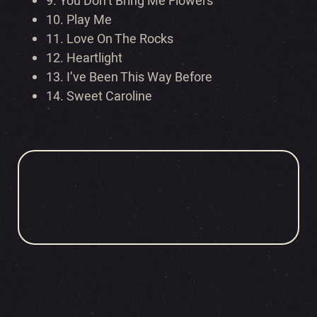
9.
You Don’t Bring Me Flowers
10.
Play Me
11.
Love On The Rocks
12.
Heartlight
13.
I’ve Been This Way Before
14. Sweet Caroline