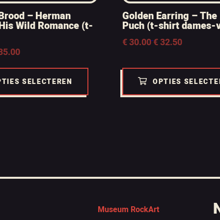
Brood – Herman
Golden Earring – The
His Wild Romance (t-
Puch (t-shirt dames-v
Prijsklasse:
€
30.00
-
€
32.50
€ 30.00
35.00
tot
€ 32.50
PTIES SELECTEREN
OPTIES SELECT
Museum RockArt