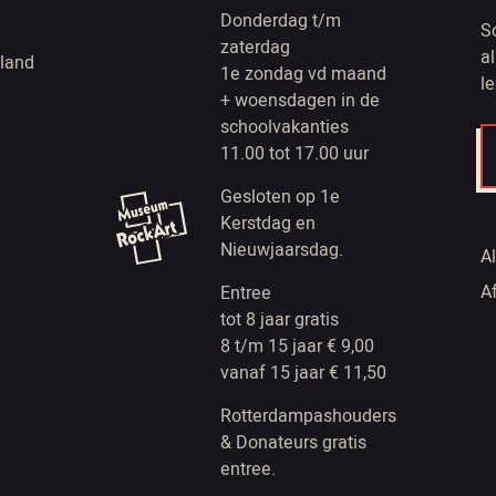
Donderdag t/m
S
zaterdag
a
land
1e zondag vd maand
l
+ woensdagen in de
schoolvakanties
11.00 tot 17.00 uur
Gesloten op 1e
Kerstdag en
Nieuwjaarsdag.
A
A
Entree
tot 8 jaar gratis
8 t/m 15 jaar € 9,00
vanaf 15 jaar € 11,50
Rotterdampashouders
& Donateurs gratis
entree.