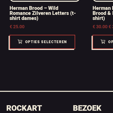
Herman Brood – Wild
Herman 
Romance Zilveren Letters (t-
Brood & 
shirt dames)
shirt)
Prijsklasse:
€
25.00
€
30.00
-
€
€ 30.00
tot
€ 35.00
OPTIES SELECTEREN
O
ROCKART
BEZOEK