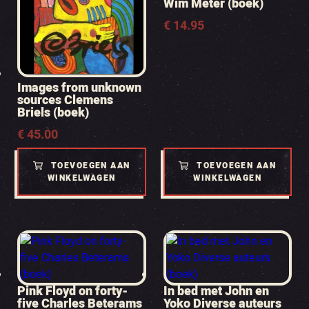
Wim Meter (boek)
€
14.95
Images from unknown
sources Clemens
Briels (boek)
€
45.00
TOEVOEGEN AAN
TOEVOEGEN AAN
WINKELWAGEN
WINKELWAGEN
Pink Floyd on forty-
In bed met John en
five Charles Beterams
Yoko Diverse auteurs