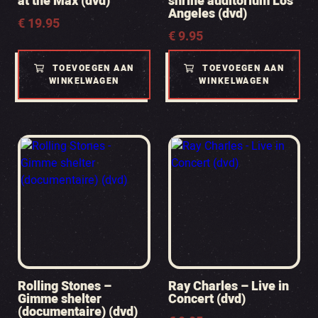
at the Max (dvd)
shrine auditorium Los
Angeles (dvd)
€
19.95
€
9.95
TOEVOEGEN AAN
TOEVOEGEN AAN
WINKELWAGEN
WINKELWAGEN
Rolling Stones –
Ray Charles – Live in
Gimme shelter
Concert (dvd)
(documentaire) (dvd)