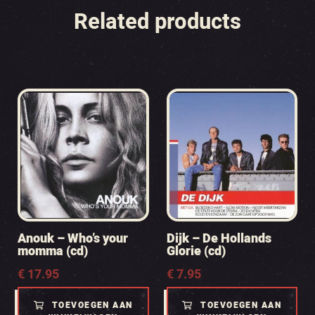
Related products
Anouk – Who’s your
Dijk – De Hollands
momma (cd)
Glorie (cd)
€
17.95
€
7.95
TOEVOEGEN AAN
TOEVOEGEN AAN