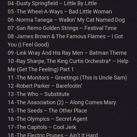
04 -Dusty Springfield – Little By Little
05 -The Wheel-A-Ways – Bad Little Woman
06 -Norma Tanega – Walkin’ My Cat Named Dog
07 -San Remo Golden Strings – Festival Time
08 -James Brown & The Famous Flames – I Got
You (I Feel Good)
09 -Link Wray And His Ray Men – Batman Theme
10 -Ray Sharpe, The King Curtis Orchestra* – Help
Me (Get The Feeling) Part 1
11 -The Monitors – Greetings (This Is Uncle Sam)
12 -Robert Parker – Barefootin’
13 -The Who – Substitute
14 -The Association (2) – Along Comes Mary
15 -The Seeds – The Other Place
16 -The Olympics – Secret Agent
17 -The Capitols – Cool Jerk
18 -The Electric Prunes – Ain’t It Hard