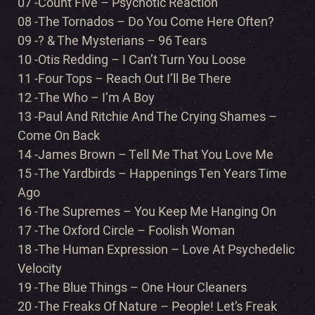
07 -Count Five – Psychotic Reaction
08 -The Tornados – Do You Come Here Often?
09 -? & The Mysterians – 96 Tears
10 -Otis Redding – I Can’t Turn You Loose
11 -Four Tops – Reach Out I’ll Be There
12 -The Who – I’m A Boy
13 -Paul And Ritchie And The Crying Shames –
Come On Back
14 -James Brown – Tell Me That You Love Me
15 -The Yardbirds – Happenings Ten Years Time
Ago
16 -The Supremes – You Keep Me Hanging On
17 -The Oxford Circle – Foolish Woman
18 -The Human Expression – Love At Psychedelic
Velocity
19 -The Blue Things – One Hour Cleaners
20 -The Freaks Of Nature – People! Let’s Freak