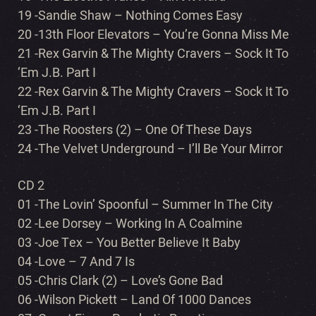
19 -Sandie Shaw – Nothing Comes Easy
20 -13th Floor Elevators – You’re Gonna Miss Me
21 -Rex Garvin & The Mighty Cravers – Sock It To
‘Em J.B. Part I
22 -Rex Garvin & The Mighty Cravers – Sock It To
‘Em J.B. Part I
23 -The Roosters (2) – One Of These Days
24 -The Velvet Underground – I’ll Be Your Mirror
CD 2
01 -The Lovin’ Spoonful – Summer In The City
02 -Lee Dorsey – Working In A Coalmine
03 -Joe Tex – You Better Believe It Baby
04 -Love – 7 And 7 Is
05 -Chris Clark (2) – Love’s Gone Bad
06 -Wilson Pickett – Land Of 1000 Dances