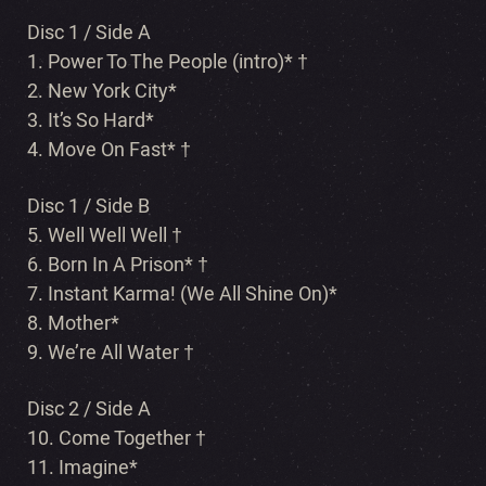
Disc 1 / Side A
1. Power To The People (intro)* †
2. New York City*
3. It’s So Hard*
4. Move On Fast* †
Disc 1 / Side B
5. Well Well Well †
6. Born In A Prison* †
7. Instant Karma! (We All Shine On)*
8. Mother*
9. We’re All Water †
Disc 2 / Side A
10. Come Together †
11. Imagine*