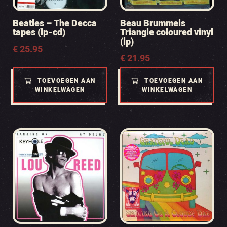
Beatles – The Decca
Beau Brummels
tapes (lp-cd)
Triangle coloured vinyl
(lp)
€
25.95
€
21.95
TOEVOEGEN AAN
TOEVOEGEN AAN
WINKELWAGEN
WINKELWAGEN