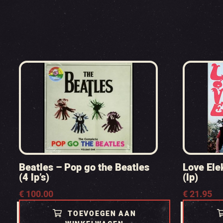
Beatles – Pop go the Beatles
Love Ele
(4 lp’s)
(lp)
€
100.00
€
21.95
TOEVOEGEN AAN