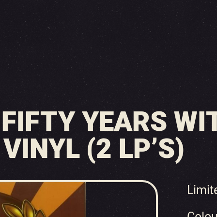
– FIFTY YEARS W
VINYL (2 LP’S)
Limit
Colou