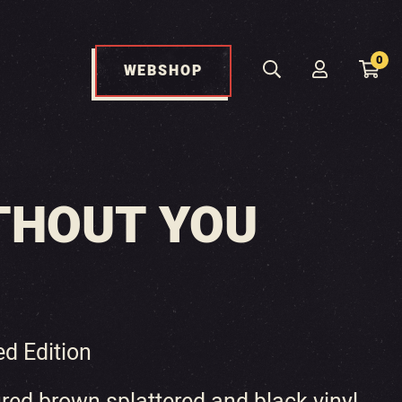
0
WEBSHOP
ITHOUT YOU
ed Edition
red brown splattered and black vinyl