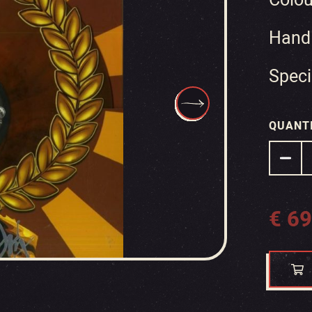
Hand
Speci
QUANT
€
69