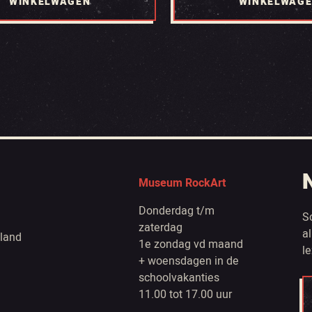
WINKELWAGEN
WINKELWAG
Museum RockArt
Donderdag t/m
S
zaterdag
a
land
1e zondag vd maand
l
+ woensdagen in de
schoolvakanties
11.00 tot 17.00 uur