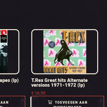
apes (lp)
T.Rex Great hits Alternate
versions 1971-1972 (lp)
€
16.95
 AAN
TOEVOEGEN AAN