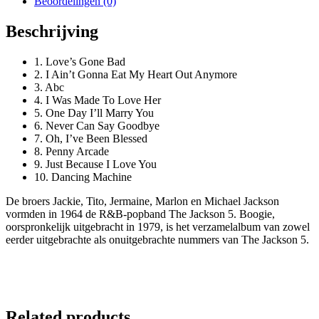
Beoordelingen (0)
Beschrijving
1. Love’s Gone Bad
2. I Ain’t Gonna Eat My Heart Out Anymore
3. Abc
4. I Was Made To Love Her
5. One Day I’ll Marry You
6. Never Can Say Goodbye
7. Oh, I’ve Been Blessed
8. Penny Arcade
9. Just Because I Love You
10. Dancing Machine
De broers Jackie, Tito, Jermaine, Marlon en Michael Jackson
vormden in 1964 de R&B-popband The Jackson 5. Boogie,
oorspronkelijk uitgebracht in 1979, is het verzamelalbum van zowel
eerder uitgebrachte als onuitgebrachte nummers van The Jackson 5.
Related products