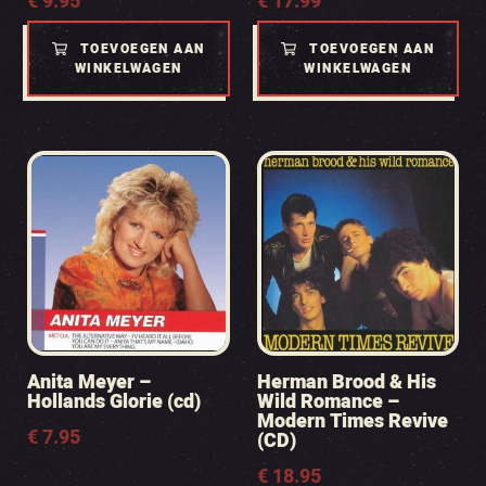
€
9.95
€
17.99
TOEVOEGEN AAN
TOEVOEGEN AAN
WINKELWAGEN
WINKELWAGEN
Anita Meyer –
Herman Brood & His
Hollands Glorie (cd)
Wild Romance –
Modern Times Revive
€
7.95
(CD)
€
18.95