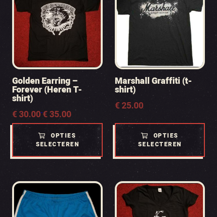
Golden Earring –
Marshall Graffiti (t-
Forever (Heren T-
shirt)
shirt)
€
25.00
Prijsklasse:
€
30.00
-
€
35.00
€ 30.00
tot
OPTIES
OPTIES
€ 35.00
SELECTEREN
SELECTEREN