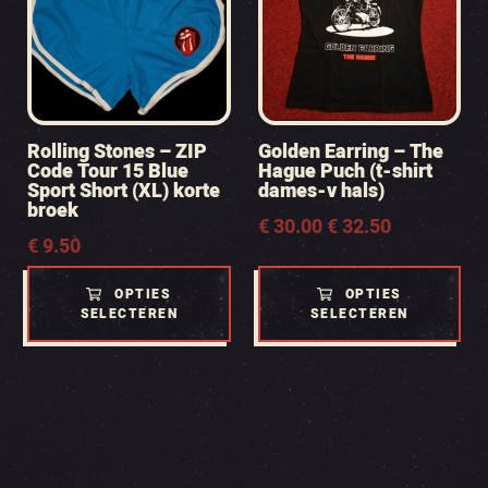
Rolling Stones – ZIP
Golden Earring – The
Code Tour 15 Blue
Hague Puch (t-shirt
Sport Short (XL) korte
dames-v hals)
broek
Prijsklasse:
€
30.00
-
€
32.50
€
9.50
€ 30.00
tot
€ 32.50
OPTIES
OPTIES
SELECTEREN
SELECTEREN