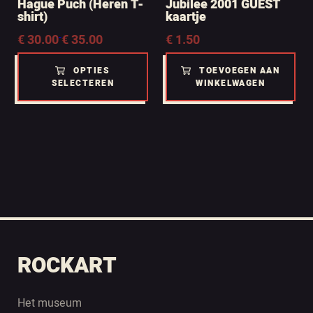
Hague Puch (Heren T-
Jubilee 2001 GUEST
shirt)
kaartje
Prijsklasse:
€
30.00
-
€
35.00
€
1.50
€ 30.00
tot
OPTIES
TOEVOEGEN AAN
€ 35.00
SELECTEREN
WINKELWAGEN
ROCKART
Het museum