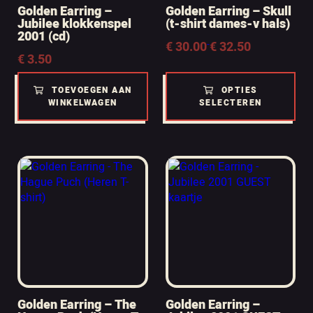
Golden Earring –
Golden Earring – Skull
Jubilee klokkenspel
(t-shirt dames-v hals)
2001 (cd)
Prijsklasse:
€
30.00
-
€
32.50
€
3.50
€ 30.00
tot
€ 32.50
TOEVOEGEN AAN
OPTIES
WINKELWAGEN
SELECTEREN
Golden Earring – The
Golden Earring –