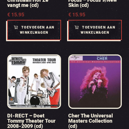
Christiaan Hof Ze
Focus – Focus 9/New
vangt me (cd)
Skin (cd)
€
15.95
€
15.95
TOEVOEGEN AAN
TOEVOEGEN AAN
WINKELWAGEN
WINKELWAGEN
DI-RECT – Doet
Cher The Universal
Tommy Theater Tour
Masters Collection
2008-2009 (cd)
(cd)