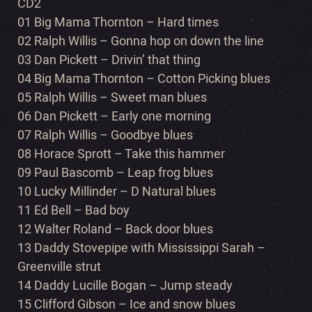
CD2
01 Big Mama Thornton – Hard times
02 Ralph Willis – Gonna hop on down the line
03 Dan Pickett – Drivin’ that thing
04 Big Mama Thornton – Cotton Picking blues
05 Ralph Willis – Sweet man blues
06 Dan Pickett – Early one morning
07 Ralph Willis – Goodbye blues
08 Horace Sprott – Take this hammer
09 Paul Bascomb – Leap frog blues
10 Lucky Millinder – D Natural blues
11 Ed Bell – Bad boy
12 Walter Roland – Back door blues
13 Daddy Stovepipe with Mississippi Sarah –
Greenville strut
14 Daddy Lucille Bogan – Jump steady
15 Clifford Gibson – Ice and snow blues