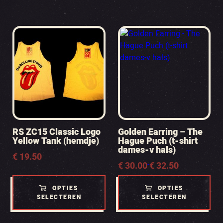
RS ZC15 Classic Logo
Golden Earring – The
Yellow Tank (hemdje)
Hague Puch (t-shirt
dames-v hals)
€
19.50
Prijsklasse:
€
30.00
€
32.50
-
€ 30.00
tot
OPTIES
OPTIES
€ 32.50
SELECTEREN
SELECTEREN