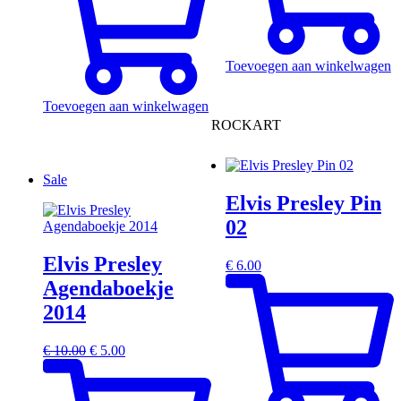
Toevoegen aan winkelwagen
Toevoegen aan winkelwagen
ROCKART
Sale
Elvis Presley Pin
02
Elvis Presley
€
6.00
Agendaboekje
2014
Oorspronkelijke
Huidige
€
10.00
€
5.00
prijs
prijs
was:
is:
€ 10.00.
€ 5.00.