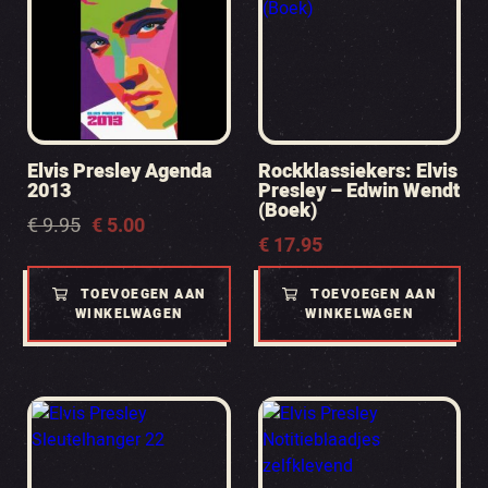
Elvis Presley Agenda
Rockklassiekers: Elvis
2013
Presley – Edwin Wendt
(Boek)
Oorspronkelijke
Huidige
€
9.95
€
5.00
€
17.95
prijs
prijs
was:
is:
€ 9.95.
€ 5.00.
TOEVOEGEN AAN
TOEVOEGEN AAN
WINKELWAGEN
WINKELWAGEN