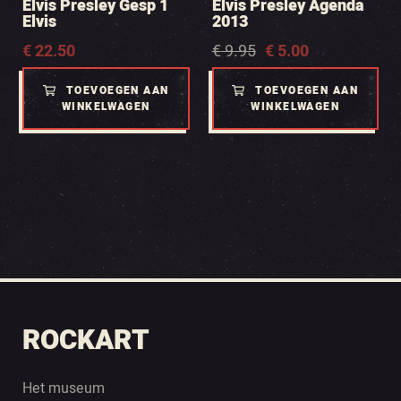
Elvis Presley Gesp 1
Elvis Presley Agenda
Elvis
2013
Oorspronkelijke
Huidige
€
22.50
€
9.95
€
5.00
prijs
prijs
was:
is:
TOEVOEGEN AAN
TOEVOEGEN AAN
€ 9.95.
€ 5.00.
WINKELWAGEN
WINKELWAGEN
ROCKART
Het museum