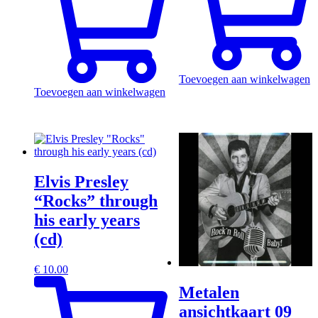
Toevoegen aan winkelwagen
Toevoegen aan winkelwagen
Elvis Presley
“Rocks” through
his early years
(cd)
€
10.00
Metalen
ansichtkaart 09