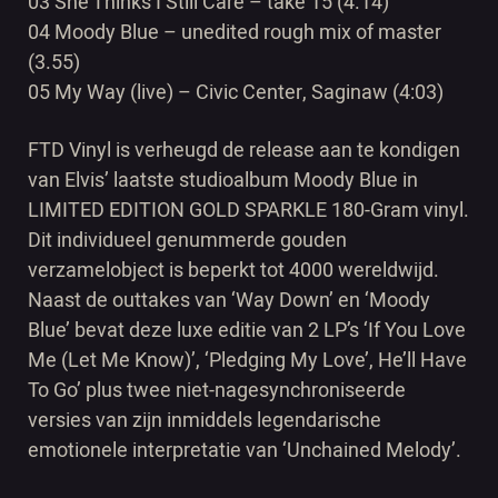
03 She Thinks I Still Care – take 15 (4.14)
04 Moody Blue – unedited rough mix of master
(3.55)
05 My Way (live) – Civic Center, Saginaw (4:03)
FTD Vinyl is verheugd de release aan te kondigen
van Elvis’ laatste studioalbum Moody Blue in
LIMITED EDITION GOLD SPARKLE 180-Gram vinyl.
Dit individueel genummerde gouden
verzamelobject is beperkt tot 4000 wereldwijd.
Naast de outtakes van ‘Way Down’ en ‘Moody
Blue’ bevat deze luxe editie van 2 LP’s ‘If You Love
Me (Let Me Know)’, ‘Pledging My Love’, He’ll Have
To Go’ plus twee niet-nagesynchroniseerde
versies van zijn inmiddels legendarische
emotionele interpretatie van ‘Unchained Melody’.