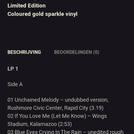
Limited Edition
Coloured gold sparkle vinyl
BESCHRIJVING
BEOORDELINGEN (0)
LP 1
Side A
01 Unchained Melody – undubbed version,
Rushmore Civic Center, Rapid City (3.19)
02 If You Love Me (Let Me Know) – Wings
Stadium, Kalamazoo (2:53)
03 Blue Eyes Crying In The Rain – unedited rough