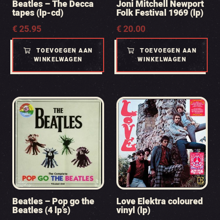
Beatles – The Decca
Joni Mitchell Newport
tapes (lp-cd)
Folk Festival 1969 (lp)
€
25.95
€
20.00
TOEVOEGEN AAN
TOEVOEGEN AAN
WINKELWAGEN
WINKELWAGEN
Beatles – Pop go the
Love Elektra coloured
Beatles (4 lp’s)
vinyl (lp)