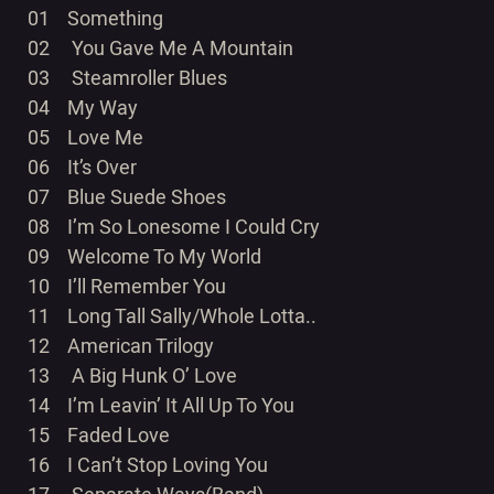
01 Something
02 You Gave Me A Mountain
03 Steamroller Blues
04 My Way
05 Love Me
06 It’s Over
07 Blue Suede Shoes
08 I’m So Lonesome I Could Cry
09 Welcome To My World
10 I’ll Remember You
11 Long Tall Sally/Whole Lotta..
12 American Trilogy
13 A Big Hunk O’ Love
14 I’m Leavin’ It All Up To You
15 Faded Love
16 I Can’t Stop Loving You