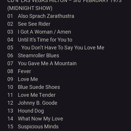
CD 4 LAS VEGAS HILTON – 3rd FEBRUARY 1973
(MIDNIGHT SHOW)
01 Also Sprach Zarathustra
02 See See Rider
03 I Got A Woman / Amen
04 Until It’s Time for You to
05 You Don’t Have To Say You Love Me
06 Steamroller Blues
07 You Gave Me A Mountain
08 Fever
09 Love Me
10 Blue Suede Shoes
11 Love Me Tender
12 Johnny B. Goode
13 Hound Dog
14 What Now My Love
15 Suspicious Minds