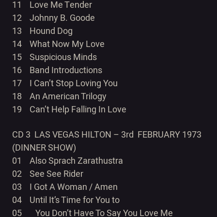
11 Love Me Tender
12 Johnny B. Goode
13 Hound Dog
14 What Now My Love
15 Suspicious Minds
16 Band Introductions
17 I Can’t Stop Loving You
18 An American Trilogy
19 Can’t Help Falling In Love
CD 3 LAS VEGAS HILTON – 3rd FEBRUARY 1973
(DINNER SHOW)
01 Also Sprach Zarathustra
02 See See Rider
03 I Got A Woman / Amen
04 Until It’s Time for You to
05 You Don’t Have To Say You Love Me