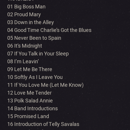
01 Big Boss Man
02 Proud Mary
03 Down in the Alley
04 Good Time Charlie’s Got the Blues
05 Never Been to Spain
06 It’s Midnight
07 If You Talk in Your Sleep
08 I’m Leavin’
09 Let Me Be There
10 Softly As I Leave You
11 If You Love Me (Let Me Know)
12 Love Me Tender
13 Polk Salad Annie
14 Band Introductions
15 Promised Land
16 Introduction of Telly Savalas