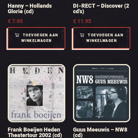
Hanny – Hollands
DI-RECT – Discover (2
Glorie (cd)
cd’s)
€
7.95
€
11.95
TOEVOEGEN AAN
TOEVOEGEN AAN
WINKELWAGEN
WINKELWAGEN
Frank Boeijen Heden
Guus Meeuwis – NW8
Theatertour 2002 (cd)
(cd)