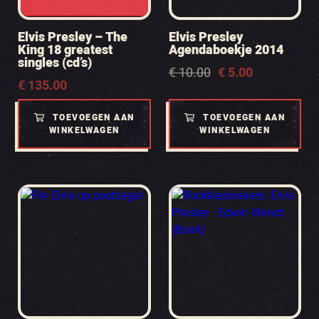
Elvis Presley – The
Elvis Presley
King 18 greatest
Agendaboekje 2014
singles (cd’s)
Oorspronkelijke
Huidige
€
10.00
€
5.00
€
135.00
prijs
prijs
was:
is:
€ 10.00.
€ 5.00.
TOEVOEGEN AAN
TOEVOEGEN AAN
WINKELWAGEN
WINKELWAGEN