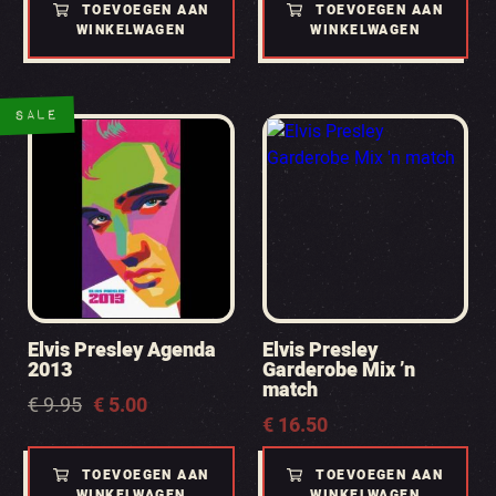
TOEVOEGEN AAN
TOEVOEGEN AAN
WINKELWAGEN
WINKELWAGEN
SALE
Elvis Presley Agenda
Elvis Presley
2013
Garderobe Mix ’n
match
Oorspronkelijke
Huidige
€
9.95
€
5.00
€
16.50
prijs
prijs
was:
is:
€ 9.95.
€ 5.00.
TOEVOEGEN AAN
TOEVOEGEN AAN
WINKELWAGEN
WINKELWAGEN