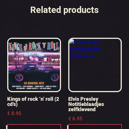
Related products
Kings of rock ‘n’ roll (2
Elvis Presley
cd’s)
Notitieblaadjes
zelfklevend
€
8.95
€
6.95