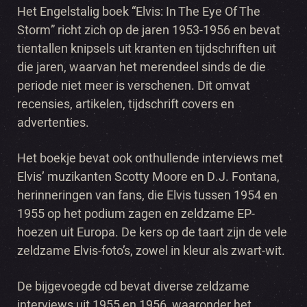
Het Engelstalig boek “Elvis: In The Eye Of The
Storm” richt zich op de jaren 1953-1956 en bevat
tientallen knipsels uit kranten en tijdschriften uit
die jaren, waarvan het merendeel sinds de die
periode niet meer is verschenen. Dit omvat
recensies, artikelen, tijdschrift covers en
advertenties.
Het boekje bevat ook onthullende interviews met
Elvis’ muzikanten Scotty Moore en D.J. Fontana,
herinneringen van fans, die Elvis tussen 1954 en
1955 op het podium zagen en zeldzame EP-
hoezen uit Europa. De kers op de taart zijn de vele
zeldzame Elvis-foto’s, zowel in kleur als zwart-wit.
De bijgevoegde cd bevat diverse zeldzame
interviews uit 1955 en 1956, waaronder het