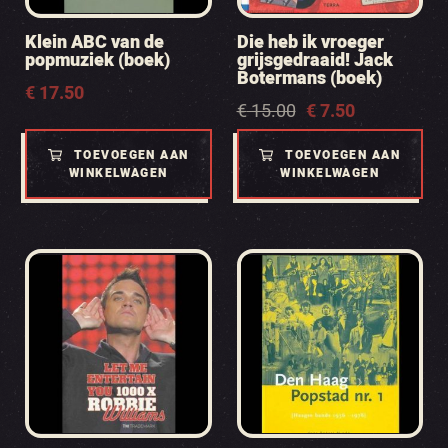
Klein ABC van de
Die heb ik vroeger
popmuziek (boek)
grijsgedraaid! Jack
Botermans (boek)
€
17.50
Oorspronkelijke
Huidige
€
15.00
€
7.50
prijs
prijs
was:
is:
TOEVOEGEN AAN
TOEVOEGEN AAN
€ 15.00.
€ 7.50.
WINKELWAGEN
WINKELWAGEN