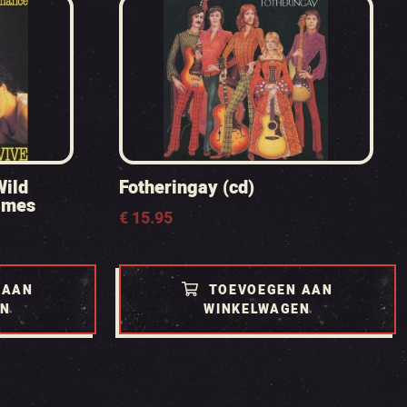
Wild
Fotheringay (cd)
imes
€
15.95
 AAN
TOEVOEGEN AAN
EN
WINKELWAGEN