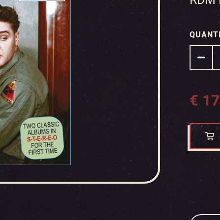
QUANT
€
17