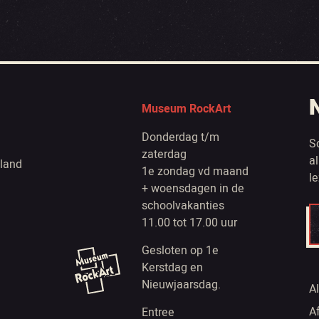
Museum RockArt
Donderdag t/m
S
zaterdag
a
land
1e zondag vd maand
l
+ woensdagen in de
schoolvakanties
11.00 tot 17.00 uur
Gesloten op 1e
Kerstdag en
Nieuwjaarsdag.
A
A
Entree