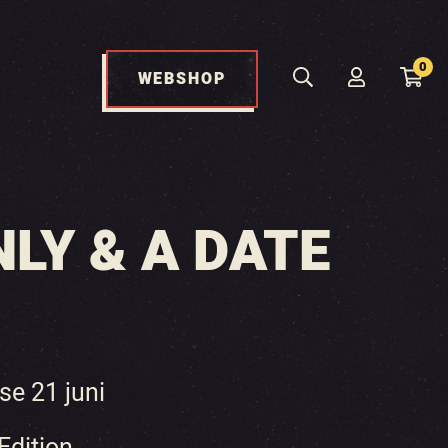
0
WEBSHOP
NLY & A DATE
se 21 juni
dition