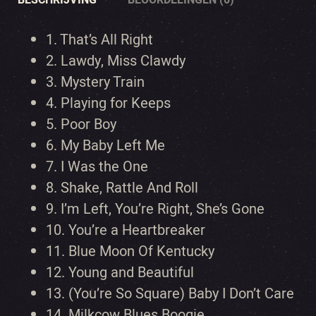
1. That’s All Right
2. Lawdy, Miss Clawdy
3. Mystery Train
4. Playing for Keeps
5. Poor Boy
6. My Baby Left Me
7. I Was the One
8. Shake, Rattle And Roll
9. I’m Left, You’re Right, She’s Gone
10. You’re a Heartbreaker
11. Blue Moon Of Kentucky
12. Young and Beautiful
13. (You’re So Square) Baby I Don’t Care
14. Milkcow Blues Boogie