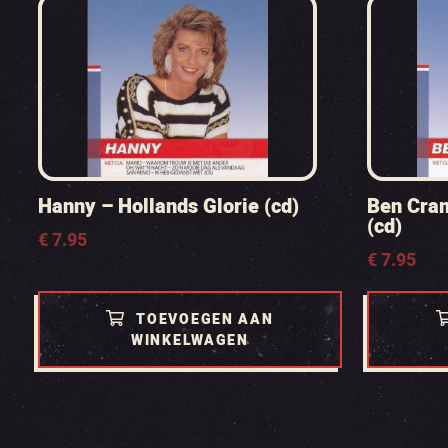
Hanny – Hollands Glorie (cd)
Ben Cram
(cd)
€
7.95
€
7.95
TOEVOEGEN AAN
WINKELWAGEN