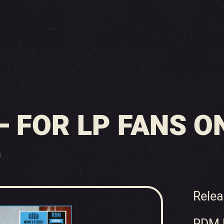
– FOR LP FANS O
)
Relea
RDM E