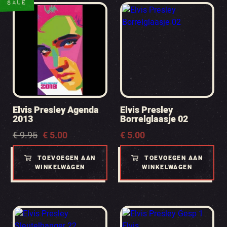
SALE
Elvis Presley Agenda
Elvis Presley
2013
Borrelglaasje 02
Oorspronkelijke
Huidige
€
9.95
€
5.00
€
5.00
prijs
prijs
was:
is:
TOEVOEGEN AAN
TOEVOEGEN AAN
€ 9.95.
€ 5.00.
WINKELWAGEN
WINKELWAGEN