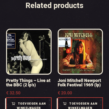
Related products
Pretty Things – Live at
Joni Mitchell Newport
the BBC (2 lp’s)
Folk Festival 1969 (lp)
€
32.50
€
20.00
TOEVOEGEN AAN
TOEVOEGEN AAN
WINKELWAGEN
WINKELWAGEN