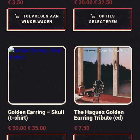
Prijsklasse:
€
3.50
€
30.00
-
€
32.50
€ 30.00
tot
TOEVOEGEN AAN
OPTIES
€ 32.50
WINKELWAGEN
SELECTEREN
Golden Earring – Skull
The Hague’s Golden
(t-shirt)
Earring Tribute (cd)
Prijsklasse:
€
30.00
-
€
35.00
€
7.50
€ 30.00
tot