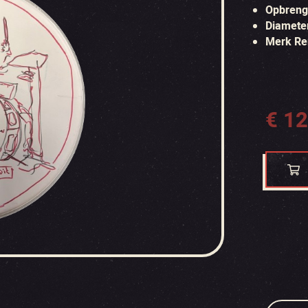
Opbrengs
Diamete
Merk Re
€
12