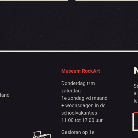
Museum RockArt
Donderdag t/m
S
zaterdag
a
land
1e zondag vd maand
l
+ woensdagen in de
schoolvakanties
11.00 tot 17.00 uur
Gesloten op 1e