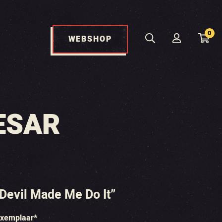
0
WEBSHOP
ESAR
Devil Made Me Do It”
exemplaar*