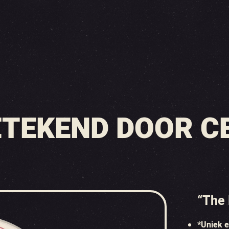
ETEKEND DOOR C
“The 
*Uniek 