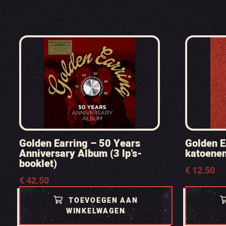
Golden Earring – 50 Years
Golden E
Anniversary Album (3 lp’s-
katoenen
booklet)
€
12.50
€
42.50
TOEVOEGEN AAN
WINKELWAGEN