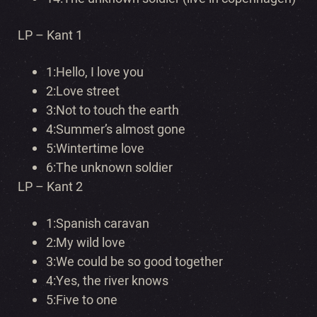
LP – Kant 1
1:
Hello, I love you
2:Love street
3:
Not to touch the earth
4:Summer’s almost gone
5:
Wintertime love
6:The unknown soldier
LP – Kant 2
1:
Spanish caravan
2:My wild love
3:
We could be so good together
4:Yes, the river knows
5:
Five to one