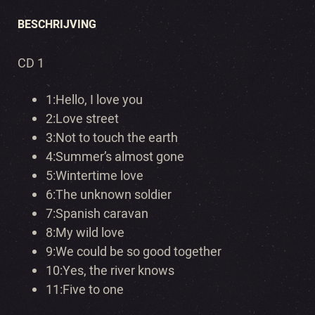
BESCHRIJVING
CD 1
1:Hello, I love you
2:
Love street
3:Not to touch the earth
4:
Summer’s almost gone
5:Wintertime love
6:
The unknown soldier
7:Spanish caravan
8:
My wild love
9:We could be so good together
10:
Yes, the river knows
11:Five to one