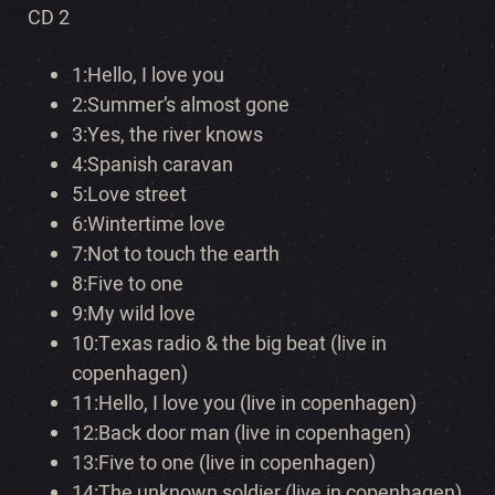
CD 2
1:
Hello, I love you
2:Summer’s almost gone
3:
Yes, the river knows
4:Spanish caravan
5:
Love street
6:Wintertime love
7:
Not to touch the earth
8:Five to one
9:
My wild love
10:Texas radio & the big beat (live in
copenhagen)
11:
Hello, I love you (live in copenhagen)
12:Back door man (live in copenhagen)
13:
Five to one (live in copenhagen)
14:The unknown soldier (live in copenhagen)