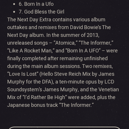
6. Born In a Ufo
7. God Bless the Girl
The Next Day Extra contains various album
outtakes and remixes from David Bowie’s The
Next Day album. In the summer of 2013,
unreleased songs – “Atomica,” “The Informer,”
“Like A Rocket Man,” and “Born In A UFO” – were
finally completed after remaining unfinished
during the main album sessions. Two remixes,
“Love Is Lost” (Hello Steve Reich Mix by James
Murphy for the DFA), a ten-minute opus by LCD
Soundsystem’s James Murphy, and the Venetian
Mix of “I’d Rather Be High” were added, plus the
Japanese bonus track “The Informer.”