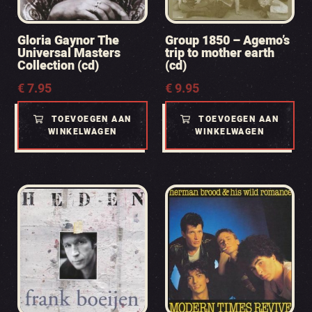
Gloria Gaynor The
Group 1850 – Agemo’s
Universal Masters
trip to mother earth
Collection (cd)
(cd)
€
7.95
€
9.95
TOEVOEGEN AAN
TOEVOEGEN AAN
WINKELWAGEN
WINKELWAGEN