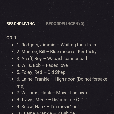
BESCHRIJVING
BEOORDELINGEN (0)
CD 1
1.
Rodgers, Jimmie – Waiting for a train
2.
Monroe, Bill – Blue moon of Kentucky
3.
Acuff, Roy – Wabash cannonball
4.
Wills, Bob – Faded love
5.
Foley, Red – Old Shep
6.
Laine, Frankie – High noon (Do not forsake
me)
7.
Williams, Hank – Move it on over
8.
Travis, Merle – Divorce me C.O.D.
9.
Snow, Hank – I’m movin’ on
10.
Laine, Frankie – Rawhide