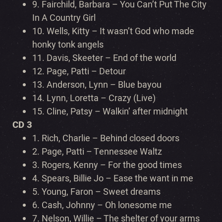
9.
Fairchild, Barbara – You Can’t Put The City
In A Country Girl
10.
Wells, Kitty – It wasn’t God who made
honky tonk angels
11.
Davis, Skeeter – End of the world
12.
Page, Patti – Detour
13.
Anderson, Lynn – Blue bayou
14.
Lynn, Loretta – Crazy (Live)
15.
Cline, Patsy – Walkin’ after midnight
CD 3
1.
Rich, Charlie – Behind closed doors
2.
Page, Patti – Tennessee Waltz
3.
Rogers, Kenny – For the good times
4.
Spears, Billie Jo – Ease the want in me
5.
Young, Faron – Sweet dreams
6.
Cash, Johnny – Oh lonesome me
7.
Nelson, Willie – The shelter of your arms