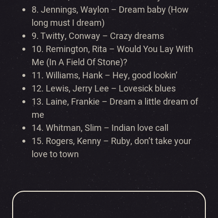
8.
Jennings, Waylon – Dream baby (How
long must I dream)
9.
Twitty, Conway – Crazy dreams
10.
Remington, Rita – Would You Lay With
Me (In A Field Of Stone)?
11.
Williams, Hank – Hey, good lookin’
12.
Lewis, Jerry Lee – Lovesick blues
13.
Laine, Frankie – Dream a little dream of
me
14.
Whitman, Slim – Indian love call
15.
Rogers, Kenny – Ruby, don’t take your
love to town