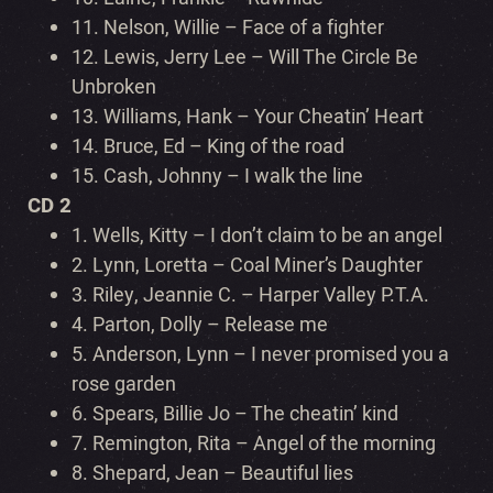
11.
Nelson, Willie – Face of a fighter
12.
Lewis, Jerry Lee – Will The Circle Be
Unbroken
13.
Williams, Hank – Your Cheatin’ Heart
14.
Bruce, Ed – King of the road
15.
Cash, Johnny – I walk the line
CD 2
1.
Wells, Kitty – I don’t claim to be an angel
2.
Lynn, Loretta – Coal Miner’s Daughter
3.
Riley, Jeannie C. – Harper Valley P.T.A.
4.
Parton, Dolly – Release me
5.
Anderson, Lynn – I never promised you a
rose garden
6.
Spears, Billie Jo – The cheatin’ kind
7.
Remington, Rita – Angel of the morning
8.
Shepard, Jean – Beautiful lies