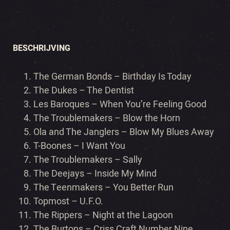
BESCHRIJVING
The German Bonds – Birthday Is Today
The Dukes –
The Dentist
Les Baroques –
When You’re Feeling Good
The Troublemakers –
Blow the Horn
Ola and The Janglers –
Blow My Blues Away
T-Boones –
I Want You
The Troublemakers –
Sally
The Deejays –
Inside My Mind
The Teenmakers –
You Better Run
Topmost –
U.F.O.
The Rippers –
Night at the Lagoon
The Burtons –
Criss Craft Number Nine