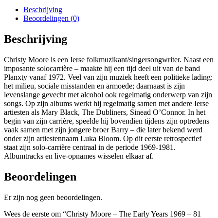
Beschrijving
Beoordelingen (0)
Beschrijving
Christy Moore is een Ierse folkmuzikant/singersongwriter. Naast een
imposante solocarrière – maakte hij een tijd deel uit van de band
Planxty vanaf 1972. Veel van zijn muziek heeft een politieke lading:
het milieu, sociale misstanden en armoede; daarnaast is zijn
levenslange gevecht met alcohol ook regelmatig onderwerp van zijn
songs. Op zijn albums werkt hij regelmatig samen met andere Ierse
artiesten als Mary Black, The Dubliners, Sinead O’Connor. In het
begin van zijn carrière, speelde hij bovendien tijdens zijn optredens
vaak samen met zijn jongere broer Barry – die later bekend werd
onder zijn artiestennaam Luka Bloom. Op dit eerste retrospectief
staat zijn solo-carrière centraal in de periode 1969-1981.
Albumtracks en live-opnames wisselen elkaar af.
Beoordelingen
Er zijn nog geen beoordelingen.
Wees de eerste om “Christy Moore – The Early Years 1969 – 81